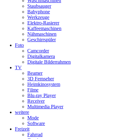
Waschmaschinen
Staubsauger
Babyphone
Werkzeuge
Elektro-Rasierer
Kaffeemaschinen
Nähmaschinen
Geschirrspüler
Foto
Camcorder
Digitalkamera
Digitale Bilderrahmen
TV
Beamer
3D Fernseher
Heimkinosystem
Filme
Blu-ray Player
Receiver
Multimedia Player
weitere
Mode
Software
Freizeit
Fahrrad