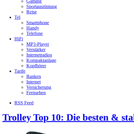
Gaming
Sportausrüstung
Reise
Tel
Smartphone
Handy
Telefone
HiFi
MP3-Player
Verstärker
Internetradios
Kompaktanlage
Kopfhörer
Tarife
Banken
Internet
Versicherung
Fernsehen
RSS Feed
Trolley Top 10: Die besten & sta