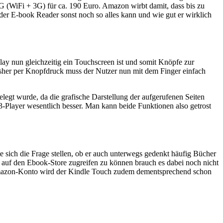
3G (WiFi + 3G) für ca. 190 Euro. Amazon wirbt damit, dass bis zu
 der E-book Reader sonst noch so alles kann und wie gut er wirklich
ay nun gleichzeitig ein Touchscreen ist und somit Knöpfe zur
bisher per Knopfdruck muss der Nutzer nun mit dem Finger einfach
elegt wurde, da die grafische Darstellung der aufgerufenen Seiten
-Player wesentlich besser. Man kann beide Funktionen also getrost
lte sich die Frage stellen, ob er auch unterwegs gedenkt häufig Bücher
auf den Ebook-Store zugreifen zu können brauch es dabei noch nicht
in Amazon-Konto wird der Kindle Touch zudem dementsprechend schon