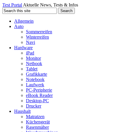
Test Portal
Aktuelle News, Tests & Infos
Allgemein
Auto
Sommerreifen
Winterreifen
Navi
Hardware
iPad
Monitor
Netbook
Tablet
Grafikkarte
Notebook
Laufwerk
PC-Peripherie
eBook Reader
Desktop-PC
Drucker
Haushalt
Matratzen
Küchengerät
Rasenmäher