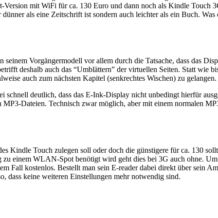
dart-Version mit WiFi für ca. 130 Euro und dann noch als Kindle Touch 
ünner als eine Zeitschrift ist sondern auch leichter als ein Buch. Was
 seinem Vorgängermodell vor allem durch die Tatsache, dass das Displ
trifft deshalb auch das “Umblättern” der virtuellen Seiten. Statt wie 
hlweise auch zum nächsten Kapitel (senkrechtes Wischen) zu gelangen.
 schnell deutlich, dass das E-Ink-Display nicht unbedingt hierfür ausg
von MP3-Dateien. Technisch zwar möglich, aber mit einem normalen MP3
e des Kindle Touch zulegen soll oder doch die günstigere für ca. 130 sol
ng zu einem WLAN-Spot benötigt wird geht dies bei 3G auch ohne. Um 
esem Fall kostenlos. Bestellt man sein E-reader dabei direkt über se
, dass keine weiteren Einstellungen mehr notwendig sind.