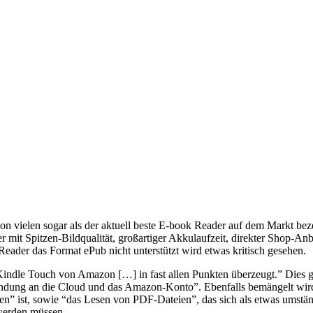
n vielen sogar als der aktuell beste E-book Reader auf dem Markt bez
r mit Spitzen-Bildqualität, großartiger Akkulaufzeit, direkter Shop-An
r Reader das Format ePub nicht unterstützt wird etwas kritisch gesehen.
ndle Touch von Amazon […] in fast allen Punkten überzeugt.” Dies gil
indung an die Cloud und das Amazon-Konto”. Ebenfalls bemängelt wir
st, sowie “das Lesen von PDF-Dateien”, das sich als etwas umständlic
 werden müssen.