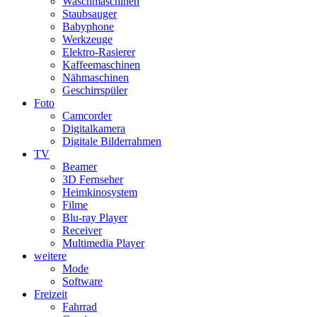
Waschmaschinen
Staubsauger
Babyphone
Werkzeuge
Elektro-Rasierer
Kaffeemaschinen
Nähmaschinen
Geschirrspüler
Foto
Camcorder
Digitalkamera
Digitale Bilderrahmen
TV
Beamer
3D Fernseher
Heimkinosystem
Filme
Blu-ray Player
Receiver
Multimedia Player
weitere
Mode
Software
Freizeit
Fahrrad