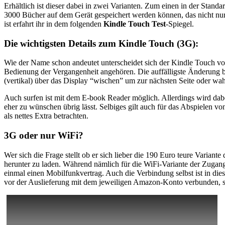
Erhältlich ist dieser dabei in zwei Varianten. Zum einen in der Stan
3000 Bücher auf dem Gerät gespeichert werden können, das nicht nur d
ist erfahrt ihr in dem folgenden
Kindle Touch Test
-Spiegel.
Die wichtigsten Details zum Kindle Touch (3G):
Wie der Name schon andeutet unterscheidet sich der Kindle Touch von
Bedienung der Vergangenheit angehören. Die auffälligste Änderung be
(vertikal) über das Display “wischen” um zur nächsten Seite oder wa
Auch surfen ist mit dem E-book Reader möglich. Allerdings wird dabei
eher zu wünschen übrig lässt. Selbiges gilt auch für das Abspielen 
als nettes Extra betrachten.
3G oder nur WiFi?
Wer sich die Frage stellt ob er sich lieber die 190 Euro teure Variant
herunter zu laden. Während nämlich für die WiFi-Variante der Zuga
einmal einen Mobilfunkvertrag. Auch die Verbindung selbst ist in di
vor der Auslieferung mit dem jeweiligen Amazon-Konto verbunden, so