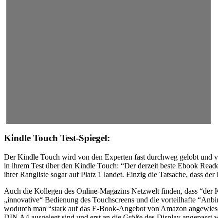
Kindle Touch Test-Spiegel:
Der Kindle Touch wird von den Experten fast durchweg gelobt und vo
in ihrem Test über den Kindle Touch: “Der derzeit beste Ebook Reade
ihrer Rangliste sogar auf Platz 1 landet. Einzig die Tatsache, dass de
Auch die Kollegen des Online-Magazins Netzwelt finden, dass “der Ki
„innovative“ Bedienung des Touchscreens und die vorteilhafte “Anb
wodurch man “stark auf das E-Book-Angebot von Amazon angewiesen” i
DIN A4 ausgelegt sind und erst an die Größe des Display angepasst