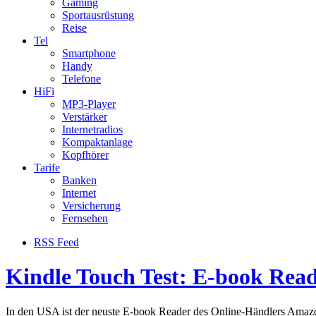
Gaming
Sportausrüstung
Reise
Tel
Smartphone
Handy
Telefone
HiFi
MP3-Player
Verstärker
Internetradios
Kompaktanlage
Kopfhörer
Tarife
Banken
Internet
Versicherung
Fernsehen
RSS Feed
Kindle Touch Test: E-book Read
In den USA ist der neuste E-book Reader des Online-Händlers Amazon